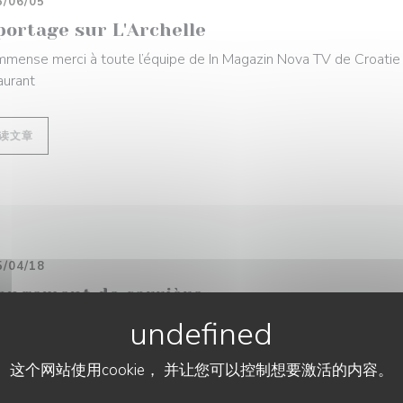
5/06/05
portage sur L'Archelle
mmense merci à toute l’équipe de In Magazin Nova TV de Croatie
aurant
((在新窗口中打开))
读文章
5/04/18
angement de carrière
 remercions ce journal croate d'avoir fait ce bel article sur le pa
ic croates L'Archelle.
这个网站使用cookie， 并让您可以控制想要激活的内容。
L’ARCHELLE
((在新窗口中打开))
读文章