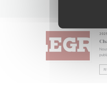
202
Ch
Nous
publ
阅