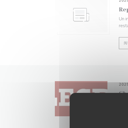
202
Re
Un i
rest
阅
202
Ch
Nous
publ
阅