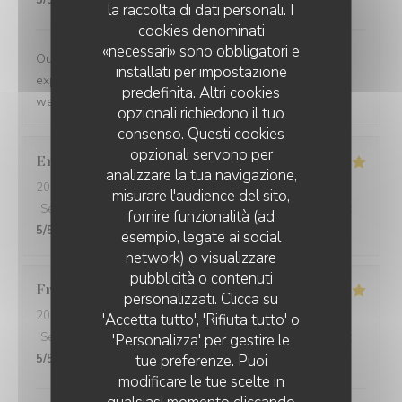
5
/5
la raccolta di dati personali. I
cookies denominati
«necessari» sono obbligatori e
Our Family all agreed this was our favorite dining
installati per impostazione
experience in Paris. The food was delicious, the people
predefinita. Altri cookies
were awesome, and the ambiance perfect.
opzionali richiedono il tuo
consenso. Questi cookies
opzionali servono per
Enguerrand
L
analizzare la tua navigazione,
2026-06-10
- 12:30 - Ospiti 6
misurare l'audience del sito,
Servizio
:
5
/5
Atmosfera
:
5
/5
Cucina
:
5
/5
Qualità / Prezzo
:
fornire funzionalità (ad
5
/5
esempio, legate ai social
network) o visualizzare
L’ARCHELLE
pubblicità o contenuti
Francesca
G
personalizzati. Clicca su
2026-06-01
- 20:00 - Ospiti 4
'Accetta tutto', 'Rifiuta tutto' o
Servizio
:
5
/5
Atmosfera
:
5
/5
Cucina
:
5
/5
Qualità / Prezzo
:
'Personalizza' per gestire le
5
/5
tue preferenze. Puoi
modificare le tue scelte in