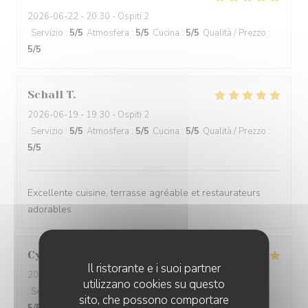
2026-06-22
- 20:30 - Ospiti 2
Servizio
:
5
/5
Atmosfera
:
5
/5
Cucina
:
5
/5
Qualità / Prezzo
:
5
/5
Schall
T
2026-06-19
- 19:30 - Ospiti 2
Servizio
:
5
/5
Atmosfera
:
5
/5
Cucina
:
5
/5
Qualità / Prezzo
:
5
/5
Excellente cuisine, terrasse agréable et restaurateurs
adorables
Cynda Grant
C
Il ristorante e i suoi partner
2026-06-15
- 19:30 - Ospiti 5
utilizzano cookies su questo
Servizio
:
5
/5
Atmosfera
:
5
/5
Cucina
:
5
/5
Qualità / Prezzo
:
sito, che possono comportare