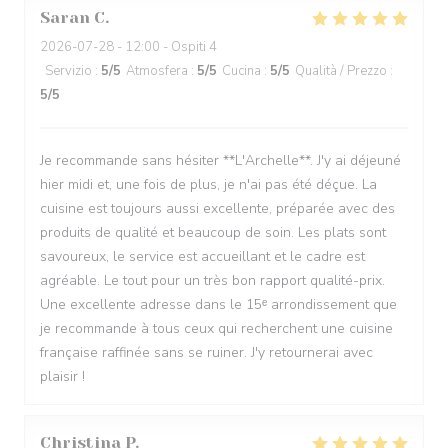
Saran
C
2026-07-28
- 12:00 - Ospiti 4
Servizio
:
5
/5
Atmosfera
:
5
/5
Cucina
:
5
/5
Qualità / Prezzo
:
5
/5
Je recommande sans hésiter **L'Archelle**. J'y ai déjeuné
hier midi et, une fois de plus, je n'ai pas été déçue. La
cuisine est toujours aussi excellente, préparée avec des
produits de qualité et beaucoup de soin. Les plats sont
savoureux, le service est accueillant et le cadre est
agréable. Le tout pour un très bon rapport qualité-prix.
Une excellente adresse dans le 15ᵉ arrondissement que
je recommande à tous ceux qui recherchent une cuisine
française raffinée sans se ruiner. J'y retournerai avec
plaisir !
Christina
P