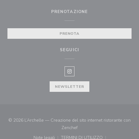
PRENOTAZIONE
PRENOTA
SEGUICI
Instagram ((apre una nuova fines
NEWSLETTER
© 2026 L’Archelle — Creazione del sito internet ristorante con
((apre una nuova finestra))
Zenchef
Note legali
TERMINI DI UTILIZZO