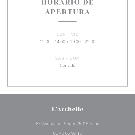
HORARIO DE
APERTURA
LUN
-
VIE
12:00 - 14:00
19:00 - 22:00
•
SAB
-
DOM
Cerrado
L’Archelle
((abre en una nuev
83 Avenue de Ségur 75015 Paris
01 40 65 99 10