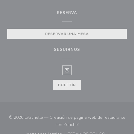
RESERVA
RESERVAR UNA MESA
SEGUIRNOS
Instagram ((abre en una nueva v
BOLETÍN
© 2026 L’Archelle — Creación de página web de restaurante
((abre en una nueva ventana)
con
Zenchef