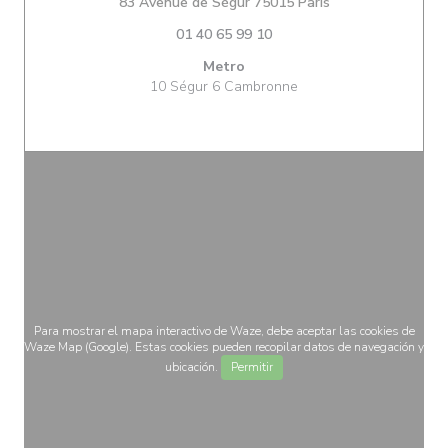
((abre en una nue
83 Avenue de Ségur 75015 Paris
01 40 65 99 10
Metro
10 Ségur 6 Cambronne
Para mostrar el mapa interactivo de Waze, debe aceptar las cookies de
Waze Map (Google). Estas cookies pueden recopilar datos de navegación y
ubicación.
Permitir