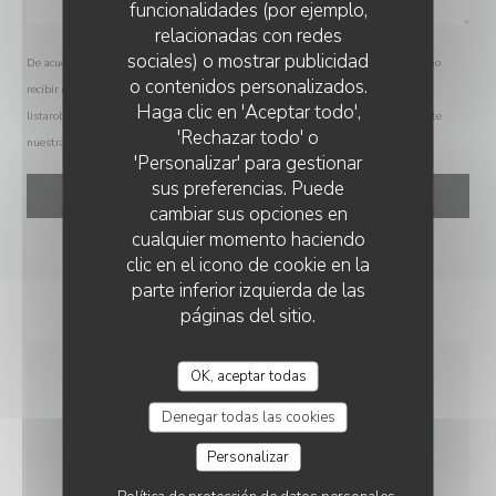
funcionalidades (por ejemplo,
relacionadas con redes
sociales) o mostrar publicidad
De acuerdo con la normativa de protección de datos, puede ejercer su derecho a no
o contenidos personalizados.
recibir comunicaciones comerciales inscribiéndose en la Lista Robinson:
L’ARCHELLE
Haga clic en 'Aceptar todo',
listarobinson.es
. Para más información sobre el tratamiento de sus datos, consulte
'Rechazar todo' o
nuestra
política de privacidad
.
'Personalizar' para gestionar
sus preferencias. Puede
cambiar sus opciones en
cualquier momento haciendo
clic en el icono de cookie en la
parte inferior izquierda de las
páginas del sitio.
OK, aceptar todas
INFORMACIÓN
Denegar todas las cookies
GENERAL
Personalizar