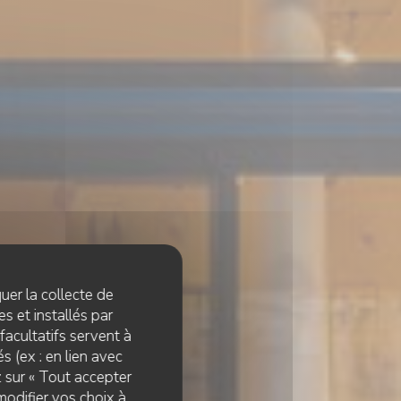
quer la collecte de
s et installés par
facultatifs servent à
s (ex : en lien avec
z sur « Tout accepter
modifier vos choix à